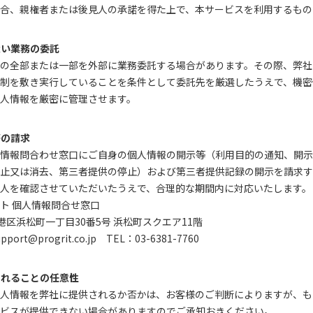
合、親権者または後見人の承諾を得た上で、本サービスを利用するもの
扱い業務の委託
の全部または一部を外部に業務委託する場合があります。その際、弊社
制を敷き実行していることを条件として委託先を厳選したうえで、機密
人情報を厳密に管理させます。
等の請求
情報問合わせ窓口にご自身の個人情報の開示等（利用目的の通知、開示
止又は消去、第三者提供の停止）および第三者提供記録の開示を請求す
人を確認させていただいたうえで、合理的な期間内に対応いたします。
ト 個人情報問合せ窓口
京都港区浜松町一丁目30番5号 浜松町スクエア11階
t@progrit.co.jp TEL：03-6381-7760
されることの任意性
人情報を弊社に提供されるか否かは、お客様のご判断によりますが、も
ビスが提供できない場合がありますのでご承知おきください。