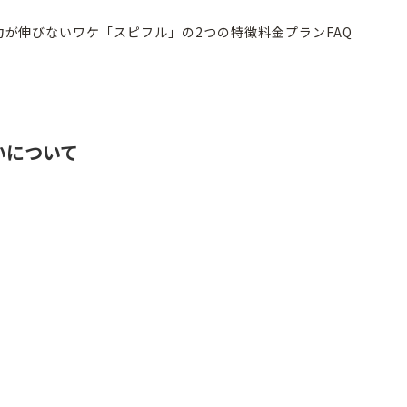
力が伸びないワケ
「スピフル」の2つの特徴
料金プラン
FAQ
いについて