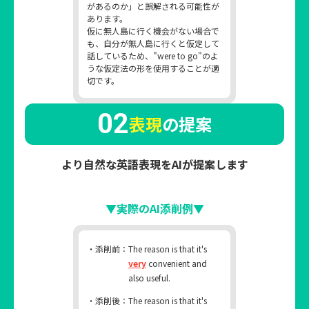
があるのか」と誤解される可能性が
あります。
仮に無人島に行く機会がない場合で
も、自分が無人島に行くと仮定して
話しているため、"were to go"のよ
うな仮定法の形を使用することが適
切です。
02
表現
の提案
より自然な英語表現をAIが提案します
▼実際のAI添削例▼
・添削前：
The reason is that it's
very
convenient and
also useful.
・添削後：
The reason is that it's