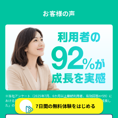
お客様の声
※当社アンケート（2025年7月、6か月以上継続利用者、有効回答n=59）に
おける設問「スピーキング力の成長実感」への回答「成長した/やや成長し
7日間の無料体験をはじめる
た」の割合。効果には個人差があります。