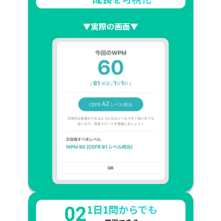
▼実際の画面▼
1日1問からでも
02