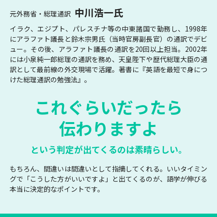
中川浩一氏
元外務省・総理通訳
イラク、エジプト、パレスチナ等の中東諸国で勤務し、1998年
にアラファト議長と鈴木宗男氏（当時官房副長官）の通訳でデビ
ュー。その後、アラファト議長の通訳を20回以上担当。2002年
には小泉純一郎総理の通訳を務め、天皇陛下や歴代総理大臣の通
訳として最前線の外交現場で活躍。著書に『英語を最短で身につ
けた総理通訳の勉強法』。
これぐらいだったら
伝わりますよ
という判定が出てくるのは素晴らしい。
もちろん、間違いは間違いとして指摘してくれる。いいタイミン
グで「こうした方がいいですよ」と出てくるのが、語学が伸びる
本当に決定的なポイントです。