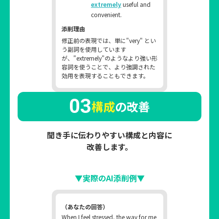
extremely
useful and
convenient.
添削理由
修正前の表現では、単に"very" とい
う副詞を使用しています
が、"extremely"のようなより強い形
容詞を使うことで、より強調された
効用を表現することもできます。
03
構成
の改善
聞き手に伝わりやすい構成と内容に
改善します。
▼実際のAI添削例▼
（あなたの回答）
When I feel stressed, the way for me