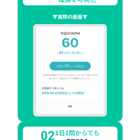
▼実際の画面▼
1日1問からでも
02