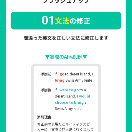
ブラッシュアップ
01
文法
の修正
間違った英文を正しい文法に修正します
▼実際のAI添削例▼
・添削前：
If I
go
to desert island, I
bring
Swiss Army knife .
・添削後：
If I
were to go
to a
desert island, I
would
choose to bring
a
Swiss Army knife.
添削理由
修正前の表現だとネイティブスピー
カーに「実際に無人島に行くつもり