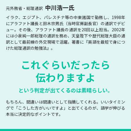
中川浩一氏
元外務省・総理通訳
イラク、エジプト、パレスチナ等の中東諸国で勤務し、1998年
にアラファト議長と鈴木宗男氏（当時官房副長官）の通訳でデビ
ュー。その後、アラファト議長の通訳を20回以上担当。2002年
には小泉純一郎総理の通訳を務め、天皇陛下や歴代総理大臣の通
訳として最前線の外交現場で活躍。著書に『英語を最短で身につ
けた総理通訳の勉強法』。
これぐらいだったら
伝わりますよ
という判定が出てくるのは素晴らしい。
もちろん、間違いは間違いとして指摘してくれる。いいタイミン
グで「こうした方がいいですよ」と出てくるのが、語学が伸びる
本当に決定的なポイントです。