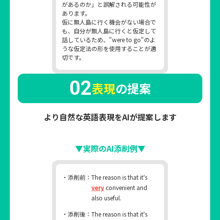
があるのか」と誤解される可能性が
あります。
仮に無人島に行く機会がない場合で
も、自分が無人島に行くと仮定して
話しているため、"were to go"のよ
うな仮定法の形を使用することが適
切です。
02
表現
の提案
より自然な英語表現をAIが提案します
▼実際のAI添削例▼
・添削前：
The reason is that it's
very
convenient and
also useful.
・添削後：
The reason is that it's