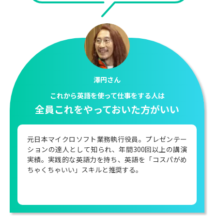
大木優紀さん
知っているはずの言葉がなかなか出ない方に
ピッタリだと思う
元テレビ朝日アナウンサー。18年半アナウンサーと
して活動後、現在は海外旅行ベンチャー「令和トラ
ベル」執行役員としてPR・経営領域で活躍中。
2025年10月からハワイ海外赴任開始。