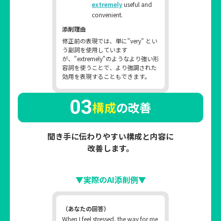
extremely
useful and
convenient.
添削理由
修正前の表現では、単に"very" とい
う副詞を使用しています
が、"extremely"のようなより強い形
容詞を使うことで、より強調された
効用を表現することもできます。
03
構成
の改善
聞き手に伝わりやすい構成と内容に
改善します。
▼実際のAI添削例▼
（あなたの回答）
When I feel stressed, the way for me