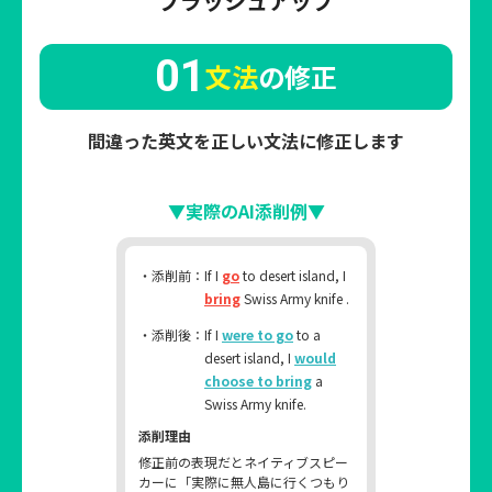
ブラッシュアップ
01
文法
の修正
間違った英文を正しい文法に修正します
▼実際のAI添削例▼
・添削前：
If I
go
to desert island, I
bring
Swiss Army knife .
・添削後：
If I
were to go
to a
desert island, I
would
choose to bring
a
Swiss Army knife.
添削理由
修正前の表現だとネイティブスピー
カーに「実際に無人島に行くつもり