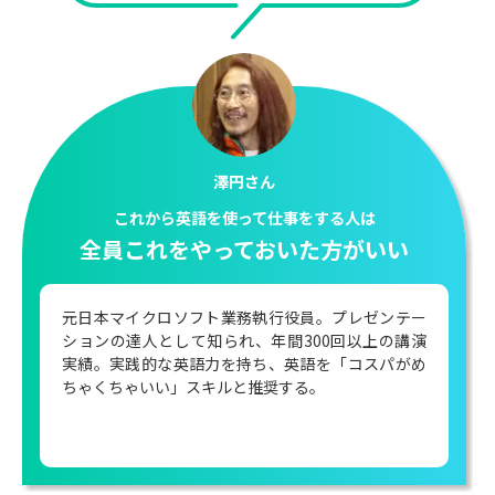
大木優紀さん
知っているはずの言葉がなかなか出ない方に
ピッタリだと思う
元テレビ朝日アナウンサー。18年半アナウンサーと
して活動後、現在は海外旅行ベンチャー「令和トラ
ベル」執行役員としてPR・経営領域で活躍中。
2025年10月からハワイ海外赴任開始。