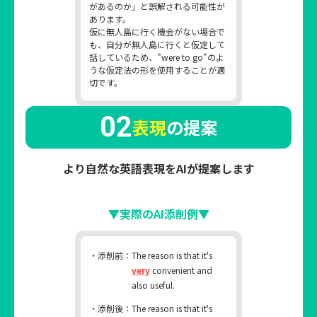
があるのか」と誤解される可能性が
あります。
仮に無人島に行く機会がない場合で
も、自分が無人島に行くと仮定して
話しているため、"were to go"のよ
うな仮定法の形を使用することが適
切です。
02
表現
の提案
より自然な英語表現をAIが提案します
▼実際のAI添削例▼
・添削前：
The reason is that it's
very
convenient and
also useful.
・添削後：
The reason is that it's