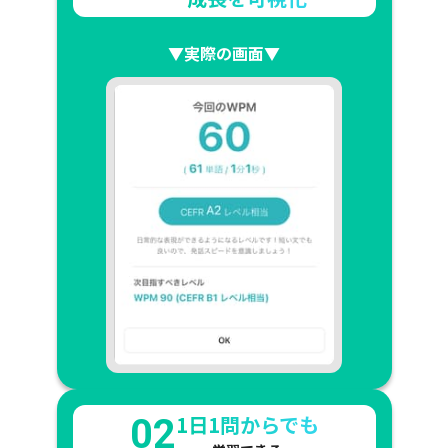
▼実際の画面▼
1日1問からでも
02