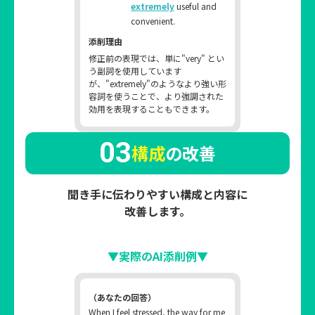
extremely
useful and
convenient.
添削理由
修正前の表現では、単に"very" とい
う副詞を使用しています
が、"extremely"のようなより強い形
容詞を使うことで、より強調された
効用を表現することもできます。
03
構成
の改善
聞き手に伝わりやすい構成と内容に
改善します。
▼実際のAI添削例▼
（あなたの回答）
When I feel stressed, the way for me