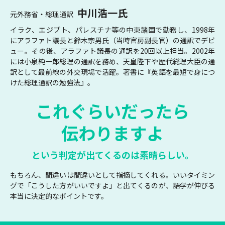
中川浩一氏
元外務省・総理通訳
イラク、エジプト、パレスチナ等の中東諸国で勤務し、1998年
にアラファト議長と鈴木宗男氏（当時官房副長官）の通訳でデビ
ュー。その後、アラファト議長の通訳を20回以上担当。2002年
には小泉純一郎総理の通訳を務め、天皇陛下や歴代総理大臣の通
訳として最前線の外交現場で活躍。著書に『英語を最短で身につ
けた総理通訳の勉強法』。
これぐらいだったら
伝わりますよ
という判定が出てくるのは素晴らしい。
もちろん、間違いは間違いとして指摘してくれる。いいタイミン
グで「こうした方がいいですよ」と出てくるのが、語学が伸びる
本当に決定的なポイントです。