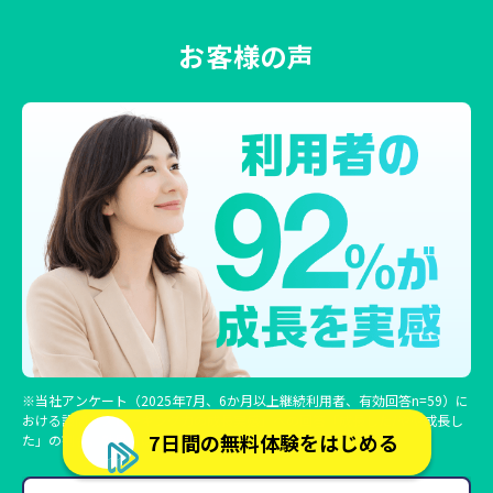
お客様の声
※当社アンケート（2025年7月、6か月以上継続利用者、有効回答n=59）に
おける設問「スピーキング力の成長実感」への回答「成長した/やや成長し
7日間の無料体験をはじめる
た」の割合。効果には個人差があります。